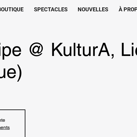
BOUTIQUE
SPECTACLES
NOUVELLES
À PRO
ipe @ KulturA, L
ue)
nte
ments