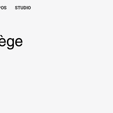
POS
STUDIO
iège