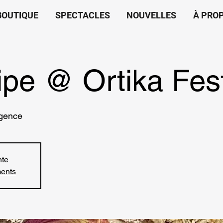
BOUTIQUE
SPECTACLES
NOUVELLES
À PRO
ipe @ Ortika Fes
lgence
nte
ments