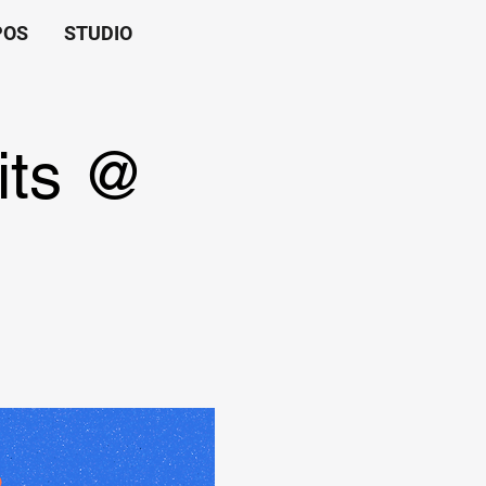
POS
STUDIO
its @