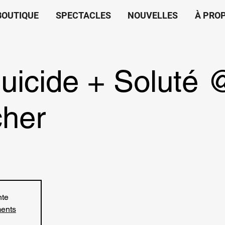
BOUTIQUE
SPECTACLES
NOUVELLES
À PRO
uicide + Soluté 
cher
nte
ments