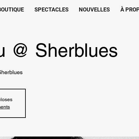
BOUTIQUE
SPECTACLES
NOUVELLES
À PRO
u @ Sherblues
Sherblues
closes
ments