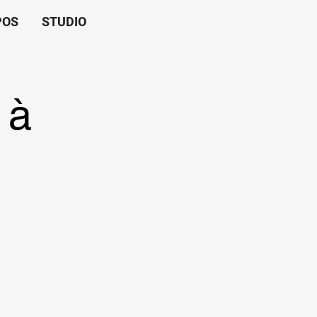
POS
STUDIO
 à