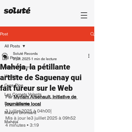
Post
All Posts
Soluté Records
All Posts
3 juil. 2025
1 min de lecture
Mahéja, la pétillante
Soluté Records
artiste de Saguenay qui
Wellsito
Cure-Pipe
fait fureur sur le Web
Les Cornets Volants
Par 
Myriam Arsenault, Initiative de 
Dogo Suicide
journalisme local
3 juillet 2025 à 04h00|
Maxym Bronsard
Mis à jour le3 juillet 2025 à 09h52
Mahéja
4 minutes • 3:19