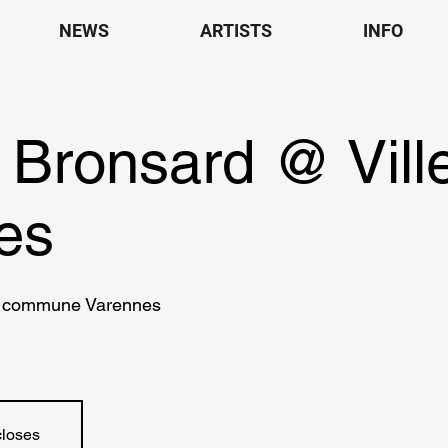
NEWS
ARTISTS
INFO
Bronsard @ Vill
es
a commune Varennes
closes