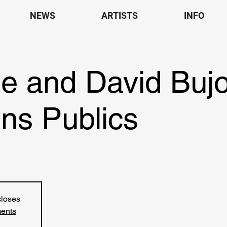
NEWS
ARTISTS
INFO
de and David Buj
ns Publics
closes
ments