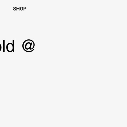
SHOP
old @