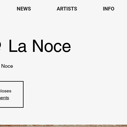
NEWS
ARTISTS
INFO
 La Noce
a Noce
closes
ments