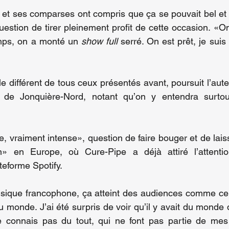
 et ses comparses ont compris que ça se pouvait bel et b
question de tirer pleinement profit de cette occasion. «O
mps, on a monté un 
show full
 serré. On est prêt, je suis 
cle différent de tous ceux présentés avant, poursuit l’au
re de Jonquière-Nord, notant qu’on y entendra surtou
, vraiment intense», question de faire bouger et de lais
n» en Europe, où Cure-Pipe a déjà attiré l’attentio
teforme Spotify.
usique francophone, ça atteint des audiences comme cel
du monde. J’ai été surpris de voir qu’il y avait du monde q
 connais pas du tout, qui ne font pas partie de mes