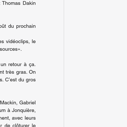
it Thomas Dakin 
ût du prochain 
 vidéoclips, le 
 sources».
un retour à ça. 
t très gras. On 
. C’est du gros 
Mackin, Gabriel 
um à Jonquière, 
ent, avec leurs 
 de clôturer le 