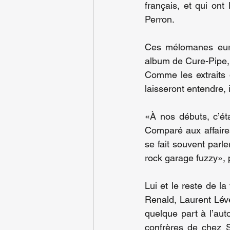
français, et qui ont 
Perron.
Ces mélomanes euro
album de Cure-Pipe, 
Comme les extraits 
laisseront entendre, 
«À nos débuts, c’ét
Comparé aux affaires
se fait souvent parl
rock garage fuzzy»,
Lui et le reste de l
Renald, Laurent Léve
quelque part à l’aut
confrères de chez S