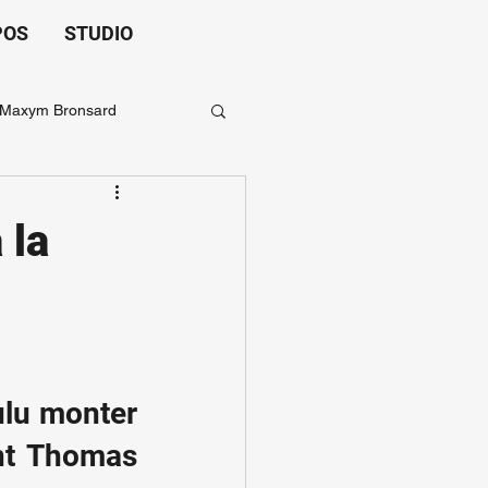
POS
STUDIO
Maxym Bronsard
 la
ulu monter 
nt Thomas 