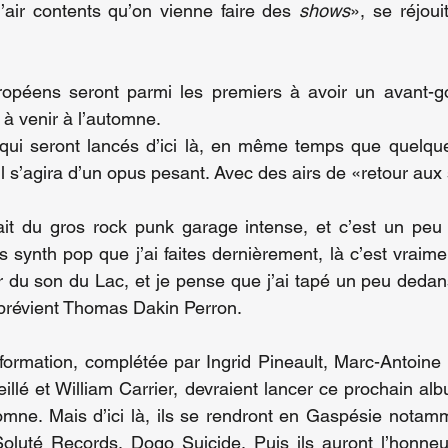
l’air contents qu’on vienne faire des 
shows
», se réjou
péens seront parmi les premiers à avoir un avant-go
à venir à l’automne.
qui seront lancés d’ici là, en même temps que quelques
il s’agira d’un opus pesant. Avec des airs de «retour aux
ait du gros rock punk garage intense, et c’est un peu 
 synth pop que j’ai faites dernièrement, là c’est vraimen
er du son du Lac, et je pense que j’ai tapé un peu dedans
 prévient Thomas Dakin Perron.
a formation, complétée par Ingrid Pineault, Marc-Antoine 
illé et William Carrier, devraient lancer ce prochain alb
omne. Mais d’ici là, ils se rendront en Gaspésie notamm
oluté Records, Dogo Suicide. Puis ils auront l’honneur