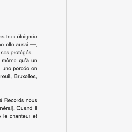
as trop éloignée 
 elle aussi —, 
 ses protégés.
e même qu’à un 
 une percée en 
uil, Bruxelles, 
té Records nous 
néral]. Quand il 
le chanteur et 